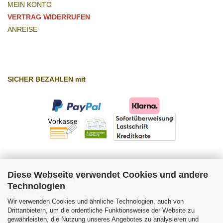
MEIN KONTO
VERTRAG WIDERRUFEN
ANREISE
SICHER BEZAHLEN mit
Diese Webseite verwendet Cookies und andere
SICHER EINKAUFEN
Technologien
Schnelle Lieferzeit
Wir verwenden Cookies und ähnliche Technologien, auch von
Verlässlicher Datenschutz
Drittanbietern, um die ordentliche Funktionsweise der Website zu
Sichere SSL-Verschlüsselung
gewährleisten, die Nutzung unseres Angebotes zu analysieren und